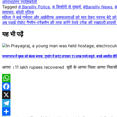
अपराध
उत्तर प्रदेश
बरेली
Share
Tagged
# Bareilly Police
,
# किशोरी से दुष्कर्म
,
#Bareilly News
,
#
समाचार
,
बरेली पुलिस
Post
महिला ने कई गर्भपात और आईवीएफ असफलताओं को मात देकर स्वस्थ बेटे को 
अब एआई रोबोट गैंगमैन-ट्रैकमैन की तरह करेंगे रेलवे ट्रैक की रखवाली,हादसों 
navigation
यह भी पढ़ें
प्रयागराज में युवक को बंधक बनाया, गुप्तांग में करंट लगाकर 11 लाख रुपये वसूले, बनाई अश्लील वीड
आगरा ।11 lakh rupees recovered यूपी के आगरा जिला आगरा निवासी आर्मी 
WhatsApp
Facebook
X
Telegram