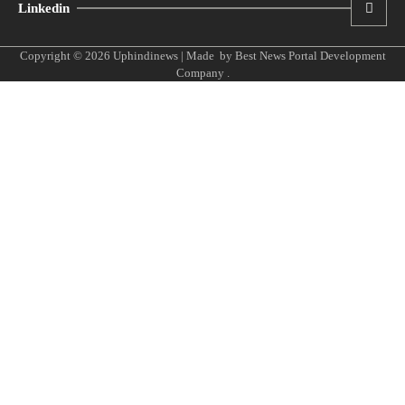
Linkedin
Copyright © 2026
Uphindinews
| Made by
Best News Portal Development
Company
.