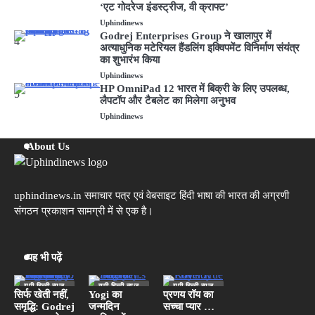
‘एट गोदरेज इंडस्ट्रीज, वी क्राफ्ट’
Uphindinews
Godrej Enterprises Group ने खालापुर में
4
अत्याधुनिक मटेरियल हैंडलिंग इक्विपमेंट विनिर्माण संयंत्र
का शुभारंभ किया
Uphindinews
HP OmniPad 12 भारत में बिक्री के लिए उपलब्ध,
5
लैपटॉप और टैबलेट का मिलेगा अनुभव
Uphindinews
About Us
uphindinews.in समाचार पत्र एवं वेबसाइट हिंदी भाषा की भारत की अग्रणी
संगठन प्रकाशन सामग्री में से एक है।
यह भी पढ़ें
यूपी हिन्दी न्यूज
यूपी हिन्दी न्यूज
यूपी हिन्दी न्यूज
स्पेशल
स्पेशल
स्पेशल
सिर्फ खेती नहीं,
Yogi का
प्रणय रॉय का
समृद्धि: Godrej
जन्मदिन
सच्चा प्यार …
लखनऊ