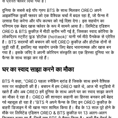
से प्रेरित फ्लेवर दिया गया है।
दुनिया के सबसे बड़े पॉप ग्रुप BTS के साथ मिलकर OREO अपने
आइकॉनिक कुकी फ्लवर को एक वैश्विक चर्चा में बदल रहा है, जो फैन्स में
उत्साह पैदा करेगा और पॉप कल्चर को नई दिशा देगा। इस सहयोग का
परिणाम एक बेहद खास फ्लेवर के रूप में सामने आया है। लिमिटेड एडिशन
OREO & BTS कुकीज़ में मीठी क्रीम भरी गई है, जिसका स्वाद कोरिया के
लोकप्रिय स्ट्रीट फूड ‘होटोक (hotteok)’ यानी गर्म मीठे पैनकेक से प्रेरित
है। BTS सदस्यों की बचपन की यादें OREO कुकीज़ और होटोक दोनों से
जुड़ी रही हैं, इसलिए यह सहयोग उनके लिए बेहद भावनात्मक और खास बन
गया है। इसके जरिए वे अपनी कोरियन संस्कृति का एक हिस्सा दुनिया भर के
फैन्स के साथ साझा कर रहे हैं।
घर का स्वाद साझा करने का मौका
BTS ने कहा, “OREO पहला स्नैकिंग ब्रांड है जिसके साथ हमने वैश्विक
स्तर पर साझेदारी की है। बचपन में हम OREO खाते थे, आज भी स्टूडियो में
खाते हैं और अब OREO हमें दुनिया के साथ अपने घर का स्वाद साझा करने
का मौका दे रहा है। OREO की शानदार कहानी का हिस्सा बनकर हमें बेहद
गर्व महसूस हो रहा है।”BTS ने अपने फैन्स के लिए इन OREO कुकीज़ के
बाहरी डिजाइन में भी खास प्यार शामिल किया है। बैंड के 13 साल पूरे होने के
मौके पर लिमिटेड एडिशन OREO & BTS कुकीज़ पर 13 अलग-अलग
डिजाइन बनाए गए हैं, जिन्हें खुद BTS ने तैयार किया है। इनमें बैंड मेंबर्स के