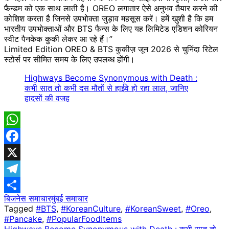
फैन्डम को एक साथ लाती है। OREO लगातार ऐसे अनुभव तैयार करने की
कोशिश करता है जिनसे उपभोक्ता जुड़ाव महसूस करें। हमें खुशी है कि हम
भारतीय उपभोक्ताओं और BTS फैन्स के लिए यह लिमिटेड एडिशन कोरियन
स्वीट पैनकेक कुकी लेकर आ रहे हैं।”
Limited Edition OREO & BTS कुकीज़ जून 2026 से चुनिंदा रिटेल
स्टोर्स पर सीमित समय के लिए उपलब्ध होंगी।
Highways Become Synonymous with Death :
कभी सात तो कभी दस मौतों से हाईवे हो रहा लाल, जानिए
हादसों की वजह
WhatsApp
Facebook
X
Telegram
बिजनेस समाचार
मुंबई समाचार
Share
Tagged
#BTS
,
#KoreanCulture
,
#KoreanSweet
,
#Oreo
,
#Pancake
,
#PopularFoodItems