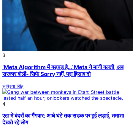
3
‘Meta Algorithm में गड़बड़ है…’ Meta ने मानी गलती, अब
सरकार बोली- सिर्फ Sorry नहीं, पूरा हिसाब दो
सुप्रिया सिंह
4
एटा में बंदरों का गैंगवार: आधे घंटे तक सड़क पर हुई लड़ाई, तमाशा
देखते रहे लोग