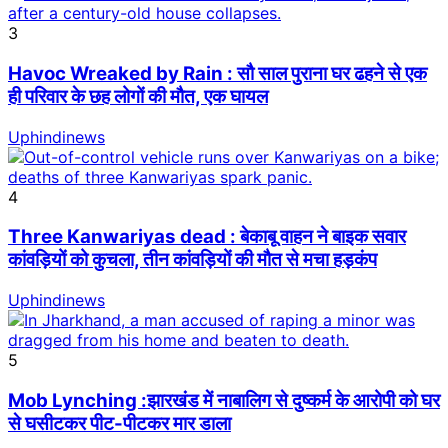
3
Havoc Wreaked by Rain : सौ साल पुराना घर ढहने से एक
ही परिवार के छह लोगों की मौत, एक घायल
Uphindinews
4
Three Kanwariyas dead : बेकाबू वाहन ने बाइक सवार
कांवड़ियों को कुचला, तीन कांवड़ियों की मौत से मचा हड़कंप
Uphindinews
5
Mob Lynching :झारखंड में नाबालिग से दुष्कर्म के आरोपी को घर
से घसीटकर पीट-पीटकर मार डाला