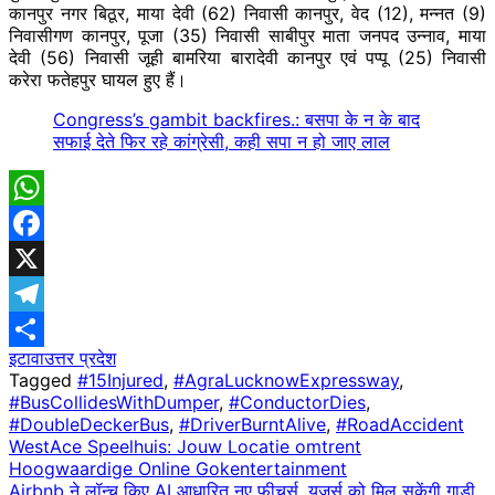
कानपुर नगर बिठूर, माया देवी (62) निवासी कानपुर, वेद (12), मन्नत (9)
निवासीगण कानपुर, पूजा (35) निवासी साबीपुर माता जनपद उन्नाव, माया
देवी (56) निवासी जूही बामरिया बारादेवी कानपुर एवं पप्पू (25) निवासी
करेरा फतेहपुर घायल हुए हैं।
Congress’s gambit backfires.: बसपा के न के बाद
सफाई देते फिर रहे कांग्रेसी, कही सपा न हो जाए लाल
WhatsApp
Facebook
X
Telegram
इटावा
उत्तर प्रदेश
Share
Tagged
#15Injured
,
#AgraLucknowExpressway
,
#BusCollidesWithDumper
,
#ConductorDies
,
#DoubleDeckerBus
,
#DriverBurntAlive
,
#RoadAccident
Post
WestAce Speelhuis: Jouw Locatie omtrent
Hoogwaardige Online Gokentertainment
navigation
Airbnb ने लॉन्च किए AI आधारित नए फीचर्स, यूजर्स को मिल सकेंगी गाड़ी,