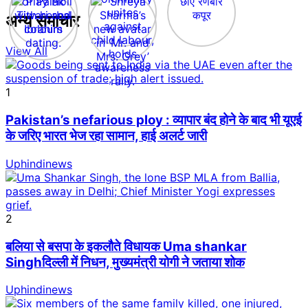
अन्य समाचार
View All
1
Pakistan’s nefarious ploy : व्यापार बंद होने के बाद भी यूएई
के जरिए भारत भेज रहा सामान, हाई अलर्ट जारी
Uphindinews
2
बलिया से बसपा के इकलौते विधायक Uma shankar
Singhदिल्ली में निधन, मुख्यमंत्री योगी ने जताया शोक
Uphindinews