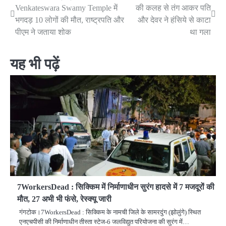
Venkateswara Swamy Temple में
की कलह से तंग आकर पति
navigation
भगदड़ 10 लोगों की मौत, राष्ट्रपति और
और देवर ने हंसिये से काटा
पीएम ने जताया शोक
था गला
यह भी पढ़ें
7WorkersDead : सिक्किम में निर्माणाधीन सुरंग हादसे में 7 मजदूरों की
मौत, 27 अभी भी फंसे, रेस्क्यू जारी
गंगटोक।​7WorkersDead : सिक्किम के नामची जिले के सामरदुंग (झोलुंगे) स्थित
एनएचपीसी की निर्माणाधीन तीस्ता स्टेज-6 जलविद्युत परियोजना की सुरंग में…