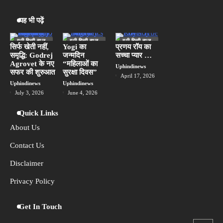
HP OmniPad 12 भारत में बिक्री के लिए
यह भी पढ़ें
4
उपलब्ध, लैपटॉप और टैबलेट का मिलेगा अनुभव
Uphindinews
यूपी हिन्दी न्यूज
यूपी हिन्दी न्यूज
यूपी हिन्दी न्यूज
स्पेशल
स्पेशल
स्पेशल
सिर्फ खेती नहीं,
Yogi का
प्रणय रॉय का
समृद्धि: Godrej
जन्मदिन
सच्चा प्यार …
लखनऊ
मानसून बना घूमने-फिरने का नया सीजन, छोटी
Agrovet के नए
“महिलाओं का
5
Uphindinews
यात्राओं को तरजीह दे रहे हैं भारतीय: Airbnb
सफर की शुरुआत
सुरक्षा दिवस”
April 17, 2026
Uphindinews
Uphindinews
Uphindinews
July 3, 2026
June 4, 2026
Quick Links
About Us
Contact Us
Disclaimer
Privacy Policy
Get In Touch