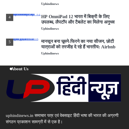
संयंत्र का शुभारंभ किया
Uphindinews
HP OmniPad 12 भारत में बिक्री के लिए
4
उपलब्ध, लैपटॉप और टैबलेट का मिलेगा अनुभव
Uphindinews
मानसून बना घूमने-फिरने का नया सीजन, छोटी
5
यात्राओं को तरजीह दे रहे हैं भारतीय: Airbnb
Uphindinews
मां ने ममता को बेचा: कन्नौज में लोकलाज के डर से
1
About Us
विधवा ने Twins को बेचा
Uphindinews
GodrejIndustriesGroup
2
ने नई ब्रांड फिल्म लॉन्च की
‘एट गोदरेज इंडस्ट्रीज, वी क्राफ्ट’
Uphindinews
uphindinews.in समाचार पत्र एवं वेबसाइट हिंदी भाषा की भारत की अग्रणी
Godrej Enterprises Group ने खालापुर में
3
अत्याधुनिक मटेरियल हैंडलिंग इक्विपमेंट विनिर्माण
संगठन प्रकाशन सामग्री में से एक है।
संयंत्र का शुभारंभ किया
Uphindinews