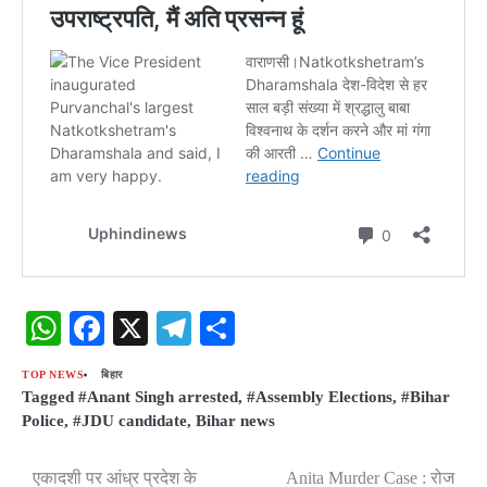
WhatsApp
Facebook
X
Telegram
Share
TOP NEWS
बिहार
Tagged
#Anant Singh arrested
,
#Assembly Elections
,
#Bihar
Police
,
#JDU candidate
,
Bihar news
एकादशी पर आंध्र प्रदेश के
Anita Murder Case : रोज
Post