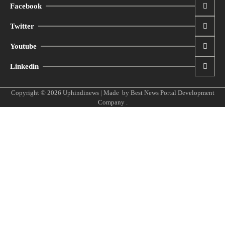
Facebook
Twitter
Youtube
Linkedin
Copyright © 2026
Uphindinews
| Made by
Best News Portal Development
Company
.