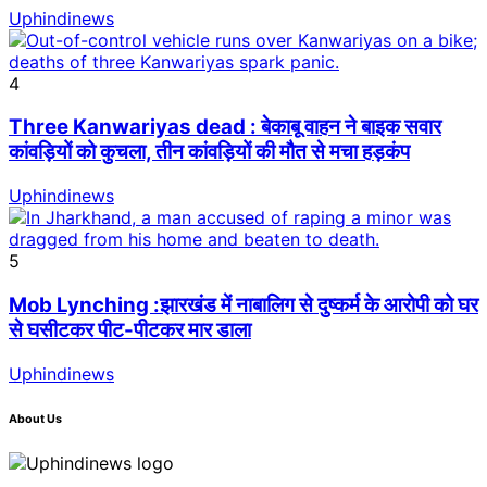
Uphindinews
4
Three Kanwariyas dead : बेकाबू वाहन ने बाइक सवार
कांवड़ियों को कुचला, तीन कांवड़ियों की मौत से मचा हड़कंप
Uphindinews
5
Mob Lynching :झारखंड में नाबालिग से दुष्कर्म के आरोपी को घर
से घसीटकर पीट-पीटकर मार डाला
Uphindinews
About Us