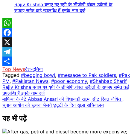
Rajiv Krishna बनाए गए यूपी के डीजीपी,चंबल डकैतों के
सफाए समेत कई उपलब्धि हैं इनके नाम दर्ज
WhatsApp
Facebook
X
Telegram
Top News
देश-दुनिया
Share
Tagged
#begging bowl
,
#message to Pak soldiers
,
#Pak
PM
,
#Pakistan News
,
#poor economy
,
#Shahbaz Sharif
Post
Rajiv Krishna बनाए गए यूपी के डीजीपी,चंबल डकैतों के सफाए समेत कई
उपलब्धि हैं इनके नाम दर्ज
navigation
माफिया के बेटे Abbas Ansari की विधायकी खत्म, सीट रिक्त घोषित ,
चुनाव आयोग को सूचना भेजने छुट्टी के दिन खुला सचिवालय
यह भी पढ़ें