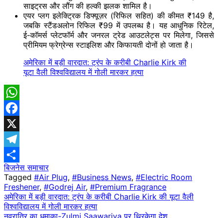
साइट्रस और लौंग की हल्की झलक शामिल है।
एयर प्लग इलेक्ट्रिक डिफ्यूज़र (रिफिल सहित) की कीमत ₹149 है,
जबकि स्टैंडअलोन रिफिल ₹99 में उपलब्ध है। यह आधुनिक रिटेल,
ई-कॉमर्स प्लेटफॉर्म और जनरल ट्रेड आउटलेट्स पर मिलेगा, जिससे
प्रीमियम फ्रेग्रेन्स स्टाइलिश और किफायती दोनों हो जाता है।
अमेरिका में बड़ी वारदात: ट्रंप के करीबी Charlie Kirk की
यूटा वैली विश्वविद्यालय में गोली मारकर हत्या
WhatsApp
Facebook
X
Telegram
बिजनेस समाचार
Share
Tagged
#Air Plug
,
#Business News
,
#Electric Room
Freshener
,
#Godrej Air
,
#Premium Fragrance
Post
अमेरिका में बड़ी वारदात: ट्रंप के करीबी Charlie Kirk की यूटा वैली
विश्वविद्यालय में गोली मारकर हत्या
navigation
नवरात्रि का धमाका-Zulmi Saawariya पर थिरकेगा देश