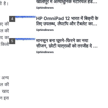
खालापुर में अत्याधुनिक मटेरियल हैंडलिंग
ी है।
इक्विपमेंट विनिर्माण संयंत्र का शुभारंभ
Uphindinews
किया
HP OmniPad 12 भारत में बिक्री के
4
लिए उपलब्ध, लैपटॉप और टैबलेट का
पए की
मिलेगा अनुभव
सल की
Uphindinews
खाद का
मानसून बना घूमने-फिरने का नया
5
 किलो
सीजन, छोटी यात्राओं को तरजीह दे रहे
हैं भारतीय: Airbnb
Uphindinews
मां ने ममता को बेचा: कन्नौज में लोकलाज
1
के डर से विधवा ने Twins को बेचा
Uphindinews
र अन्य
सल की
GodrejIndustriesGroup
2
ने नई ब्रांड फिल्म लॉन्च की
न खाद
‘एट गोदरेज इंडस्ट्रीज, वी क्राफ्ट’
Uphindinews
िन इस
Godrej Enterprises Group ने
3