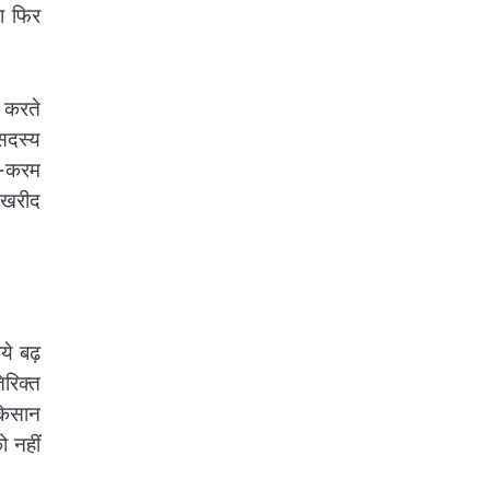
ा फिर
त करते
 सदस्य
ो-करम
ो खरीद
े बढ़
रिक्त
किसान
ो नहीं