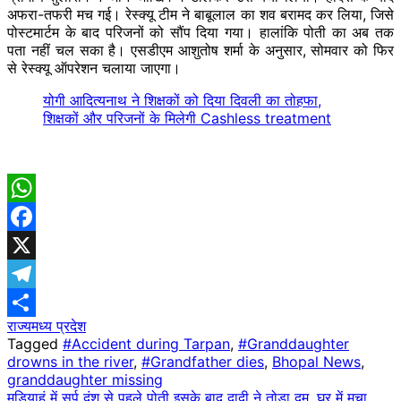
अफरा-तफरी मच गई। रेस्क्यू टीम ने बाबूलाल का शव बरामद कर लिया, जिसे
पोस्टमार्टम के बाद परिजनों को सौंप दिया गया। हालांकि पोती का अब तक
पता नहीं चल सका है। एसडीएम आशुतोष शर्मा के अनुसार, सोमवार को फिर
से रेस्क्यू ऑपरेशन चलाया जाएगा।
योगी आदित्यनाथ ने शिक्षकों को दिया दिवली का तोहफा,
शिक्षकों और परिजनों के मिलेगी Cashless treatment
WhatsApp
Facebook
X
Telegram
राज्य
मध्य प्रदेश
Share
Tagged
#Accident during Tarpan
,
#Granddaughter
drowns in the river
,
#Grandfather dies
,
Bhopal News
,
granddaughter missing
Post
मड़ियाहूं में सर्प दंश से पहले पोती इसके बाद दादी ने तोड़ा दम, घर में मचा