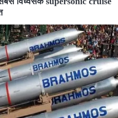
सबसे विध्वंसक supersonic cruise
त