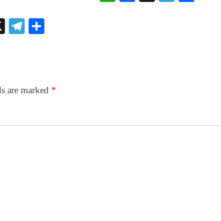
sApp
acebook
X
Telegram
Share
ds are marked
*