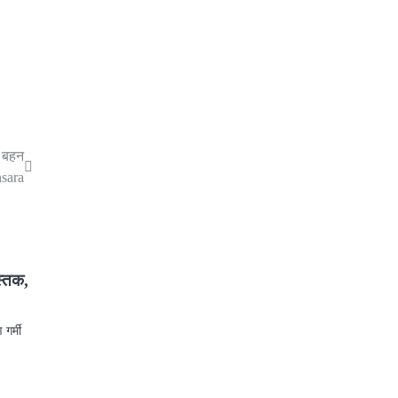
ं बहन
sara
स्तक,
गर्मी
am
re