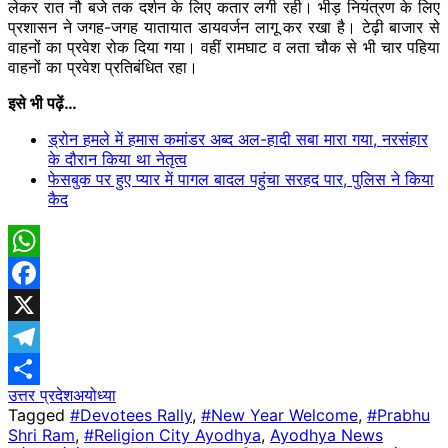
लेकर रात नौ बजे तक दर्शन के लिए कतार लगी रही। भीड़ नियंत्रण के लिए
प्रशासन ने जगह-जगह यातायात डायवर्जन लागू कर रखा है। टेढ़ी बाजार से
वाहनों का प्रवेश रोक दिया गया। वहीं रामघाट व लता चौक से भी चार पहिया
वाहनों का प्रवेश प्रतिबंधित रहा।
इसे भी पढ़ें…
ड्रोन हमले में हमास कमांडर अब्द अल-हादी सबा मारा गया, नरसंहार
के दौरान किया था नेतृत्व
फेसबुक पर हुए प्यार में पागल बादल पहुंचा सरहद पार, पुलिस ने किया
कैद
WhatsApp
Facebook
X
Telegram
उत्तर प्रदेश
अयोध्या
Share
Tagged
#Devotees Rally
,
#New Year Welcome
,
#Prabhu
Shri Ram
,
#Religion City Ayodhya
,
Ayodhya News