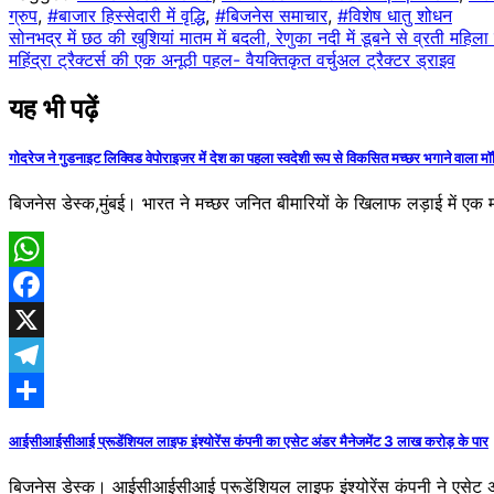
ग्रुप
,
#बाजार हिस्सेदारी में वृद्धि
,
#बिजनेस समाचार
,
#विशेष धातु शोधन
Post
सोनभद्र में छठ की खुशियां मातम में बदली, रेणुका नदी में डूबने से व्रती महिल
महिंद्रा ट्रैक्टर्स की एक अनूठी पहल- वैयक्तिकृत वर्चुअल ट्रैक्टर ड्राइव
navigation
यह भी पढ़ें
गोदरेज ने गुडनाइट लिक्विड वेपोराइजर में देश का पहला स्वदेशी रूप से विकसित मच्छर भगाने वाला म
बिजनेस डेस्क,मुंबई। भारत ने मच्छर जनित बीमारियों के खिलाफ लड़ाई में एक मह
WhatsApp
Facebook
X
Telegram
Share
आईसीआईसीआई प्रूडेंशियल लाइफ इंश्योरेंस कंपनी का एसेट अंडर मैनेजमेंट 3 लाख करोड़ के पार
बिजनेस डेस्क। आईसीआईसीआई प्रूडेंशियल लाइफ इंश्योरेंस कंपनी ने एसेट अ