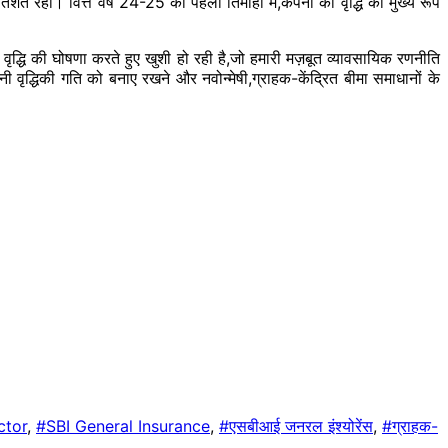
शत रही। वित्त वर्ष 24-25 की पहली तिमाही में,कंपनी की वृद्धि को मुख्य रूप
 वृद्धि की घोषणा करते हुए खुशी हो रही है,जो हमारी मज़बूत व्यावसायिक रणनीति
नी वृद्धिकी गति को बनाए रखने और नवोन्मेषी,ग्राहक-केंद्रित बीमा समाधानों के
ctor
,
#SBI General Insurance
,
#एसबीआई जनरल इंश्योरेंस
,
#ग्राहक-