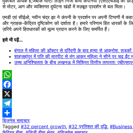
मुकाबले अधिक है,जबकि मल्टी लाइन निजी बीमा कंपनियों (एसएएचआई को छोड़कर) 
से मोटर, आग और व्यक्तिगत दुर्घटना खंडों में मज़बूत प्रदर्शन से बल मिला।
एमडी एवं सीईओ, नवीन चंद्र झा ने कंपनी के प्रदर्शन पर अपनी टिप्पणी में कह
और ग्राहक-केंद्रित दृष्टिकोण को दर्शाता है। हमारे परिणाम हित धारकों के लि
ज़रिये अपने हितधारकों को मूल्य प्रदान करने के लिए समर्पित हैं।
इसे भी पढ़ें…
बंगाल में महिला की डॉक्टर से दरिंदगी के बाद हत्या से आक्रोश, सड़को
शाहजहांपुर में पति की मारपीट से तंग आकर महिला ने सीने पर चढ़ ईंट
उच्च अनिश्चितता के बीच लखनऊ में मिश्रित वित्तीय तत्परता: एबी
WhatsApp
Facebook
X
Telegram
बिजनेस समाचार
Share
Tagged
#32 percent growth
,
#32 प्रतिशत की वृद्धि
,
#Busines
केंद्रित बीमा
,
#निजी बीमा क्षेत्र
,
#बिजनेस समाचार