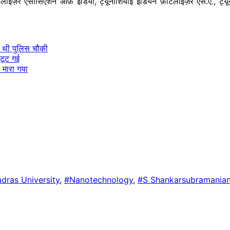
टिलाइज़र एसोसिएशन ऑफ़ इंडिया, ट्यूनीशियाई इंडियन फ़र्टिलाइज़र एस.ए., ट
ही थी पुलिस चौकी
 टूट गई
ं मारा गया
dras University
,
#Nanotechnology
,
#S Shankarsubramania