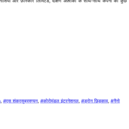
्यूनीशिया और फ़ॉस्कोर लिमिटेड, दक्षिण अफ़्रीका के साथ-साथ कंपनी की कुछ
n
,
#एस शंकरसुब्रमण्यन
,
#कोरोमंडल इंटरनेशनल
,
#ड्रोन छिड़काव
,
#नैनो