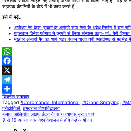
छिड़काव सेवाओं सहित नए उत्पाद पोर्टफोलियो में विविधता लाई है। वह फ़र्
सहायक कंपनियों के बोर्ड में भी कार्य करते हैं।
इसे भी पढ़ें..
अयोध्या रेप केस: दुष्कर्म के आरोपी सपा नेता के अवैध निर्माण में चल र
पहलवान विनेश फोगाट ने कुश्ती से लिया संन्यास कहा- मां.. मेरी हिम्मत
मुख्तार अंसारी गैंग का शार्प शूटर पंकज यादव यूपी एसटीएफ से मुठभेड़ मे
WhatsApp
Facebook
X
Telegram
बिजनेस समाचार
Share
Tagged
#Coromandel International
,
#Drone Spraying
,
#Ma
प्रौद्योगिकी
,
#मद्रास विश्वविद्यालय
Post
बजाज आलियांज लाइफ ईटच के साथ व्यापक सुरक्षा पाएं
9 से 15 अगस्त तक विश्वविद्यालय में होंगे कई आयोजन
navigation