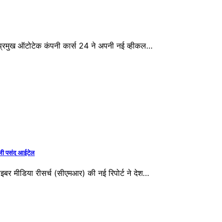
की प्रमुख ऑटोटेक कंपनी कार्स 24 ने अपनी नई व्हीकल…
हली पसंद आईटेल
साइबर मीडिया रीसर्च (सीएमआर) की नई रिपोर्ट ने देश…