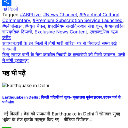
Telegram
नई दिल्ली
Share
Tagged
#ABPLive
,
#News Channel
,
#Practical Cultural
Commentary
,
#Premium Subscription Service Launched
,
#एबीपीलाइव
,
#न्यूज चैनल
,
#प्रीमियम सब्सक्रिप्शन सेवा शुरू
,
#व्यावहारिक
सांस्कृतिक टिप्पणी
,
Exclusive News Content
,
एक्सक्लूसिव न्यूज़
कंटेंट
Post
सावधान:यूपी के इन​ जिलों में होगी भारी बारिश, घर से निकलते समय रखे
सावधानी
navigation
हिन्दू समाज पार्टी के नेता कमलेश तिवारी के हत्यारोपी को मिली जमानत, पत्नी
ने मांगी इच्छामृत्यु
यह भी पढ़ें
Earthquake in Delhi : ​दिल्ली वासियों को सुबह- सुबह लगा भूकंप झटका,डरकर घरों से
भागे लोग
नई दिल्ली। देश की राजधानी Earthquake in Delhi में सोमवार सुबह
भूकंप के तेज झटके महसूस किए गए। मीडिया रिर्पोट्स…