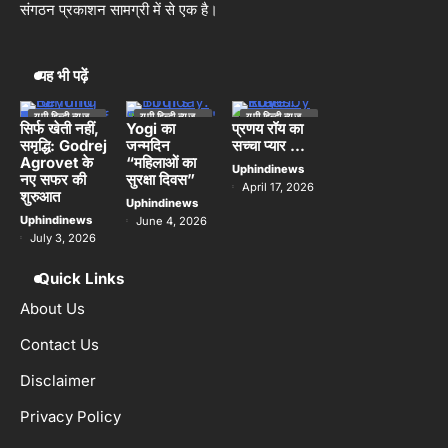
संबंध को लेकर युवक को पहले शराब पिलाई फिर
संगठन प्रकाशन सामग्री में से एक है।
पीट-पीटकर मार डाला
Uphindinews
‘Meta Algorithm में गड़बड़ है…’ Meta ने
यह भी पढ़ें
4
मानी गलती, अब सरकार बोली- सिर्फ Sorry नहीं,
पूरा हिसाब दो
सुप्रिया सिंह
यूपी हिन्दी न्यूज
यूपी हिन्दी न्यूज
यूपी हिन्दी न्यूज
स्पेशल
स्पेशल
स्पेशल
सिर्फ खेती नहीं,
Yogi का
प्रणय रॉय का
समृद्धि: Godrej
जन्मदिन
सच्चा प्यार …
लखनऊ
एटा में बंदरों का गैंगवार: आधे घंटे तक सड़क पर हुई
Agrovet के
“महिलाओं का
5
Uphindinews
लड़ाई, तमाशा देखते रहे लोग
नए सफर की
सुरक्षा दिवस”
April 17, 2026
शुरुआत
Uphindinews
Uphindinews
Uphindinews
June 4, 2026
July 3, 2026
Quick Links
About Us
Contact Us
Disclaimer
Privacy Policy