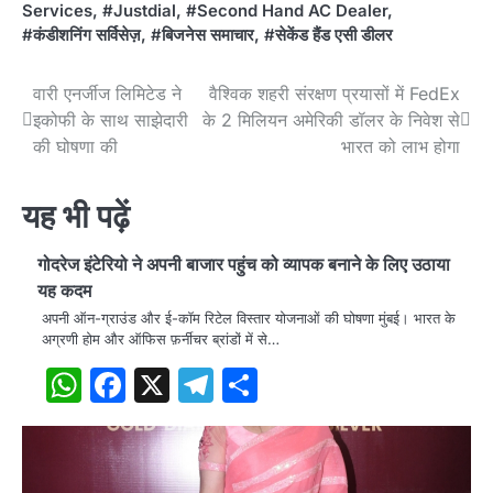
Services
,
#Justdial
,
#Second Hand AC Dealer
,
#कंडीशनिंग सर्विसेज़
,
#बिजनेस समाचार
,
#सेकेंड हैंड एसी डीलर
Post
वारी एनर्जीज लिमिटेड ने
वैश्विक शहरी संरक्षण प्रयासों में FedEx
इकोफी के साथ साझेदारी
के 2 मिलियन अमेरिकी डॉलर के निवेश से
navigation
की घोषणा की
भारत को लाभ होगा
यह भी पढ़ें
गोदरेज इंटेरियो ने अपनी बाजार पहुंच को व्यापक बनाने के लिए उठाया
यह कदम
अपनी ऑन-ग्राउंड और ई-कॉम रिटेल विस्तार योजनाओं की घोषणा मुंबई। भारत के
अग्रणी होम और ऑफिस फ़र्नीचर ब्रांडों में से…
WhatsApp
Facebook
X
Telegram
Share