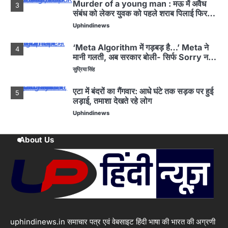
Murder of a young man : मऊ में अवैध
3
संबंध को लेकर युवक को पहले शराब पिलाई फिर
पीट-पीटकर मार डाला
Uphindinews
‘Meta Algorithm में गड़बड़ है…’ Meta ने
4
मानी गलती, अब सरकार बोली- सिर्फ Sorry नहीं,
पूरा हिसाब दो
सुप्रिया सिंह
एटा में बंदरों का गैंगवार: आधे घंटे तक सड़क पर हुई
5
लड़ाई, तमाशा देखते रहे लोग
Uphindinews
EightDeaths : हिमाचल प्रदेश में चंबा जिले में
1
About Us
यात्रियों से भरी बस पलटी, आठ लोगों की मौत, कई
घायल
Uphindinews
IndustrialDevelopment : रायबरेली में
2
बनेगा प्रदेश का सबसे बड़ा औद्योगिक क्षेत्र, ढाई
लाख लोगों को मिलेगी
Uphindinews
uphindinews.in समाचार पत्र एवं वेबसाइट हिंदी भाषा की भारत की अग्रणी
Murder of a young man : मऊ में अवैध
3