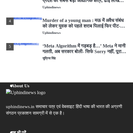
प्रदेश का सबसे बड़ा औद्योगिक क्षेत्र, ढाई लाख
लोगों को मिलेगी
Uphindinews
Murder of a young man : मऊ में अवैध संबंध
4
को लेकर युवक को पहले शराब पिलाई फिर पीट-
पीटकर मार डाला
Uphindinews
‘Meta Algorithm में गड़बड़ है…’ Meta ने मानी
5
गलती, अब सरकार बोली- सिर्फ Sorry नहीं, पूरा
हिसाब दो
सुप्रिया सिंह
About Us
uphindinews.in समाचार पत्र एवं वेबसाइट हिंदी भाषा की भारत की अग्रणी
संगठन प्रकाशन सामग्री में से एक है।
यह भी पढ़ें