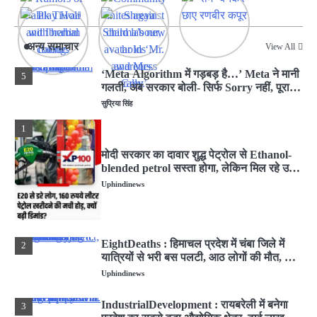
Murder of a young man : मऊ में अवैध संबंध
4
को लेकर युवक को पहले शराब पिलाई फिर पीट-
पीटकर मार डाला
Uphindinews
अन्य समाचार
View All
‘Meta Algorithm में गड़बड़ है…’ Meta ने मानी
5
गलती, अब सरकार बोली- सिर्फ Sorry नहीं, पूरा
हिसाब दो
सुप्रिया सिंह
1
मोदी सरकार का दावार शुद्ध पेट्रोल से Ethanol-
blended petrol सस्ता होगा, लेकिन मिल रहे उसी
दाम में
Uphindinews
EightDeaths : हिमाचल प्रदेश में चंबा जिले में
2
यात्रियों से भरी बस पलटी, आठ लोगों की मौत, कई
घायल
Uphindinews
IndustrialDevelopment : रायबरेली में बनेगा
3