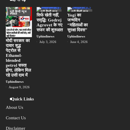
यूपी हिन्दी न्यूज
यूपी हिन्दी न्यूज
यूपी हिन्दी न्यूज
स्पेशल
स्पेशल
स्पेशल
सिर्फ खेती नहीं,
Yogi का
समृद्धि: Godrej
जन्मदिन
लखनऊ
Agrovet के नए
“महिलाओं का
सफर की शुरुआत
सुरक्षा दिवस”
Uphindinews
Uphindinews
मोदी सरकार का
July 3, 2026
June 4, 2026
दावार शुद्ध
पेट्रोल से
Ethanol-
blended
petrol सस्ता
होगा, लेकिन मिल
रहे उसी दाम में
Uphindinews
August 9, 2026
Quick Links
About Us
Contact Us
Disclaimer