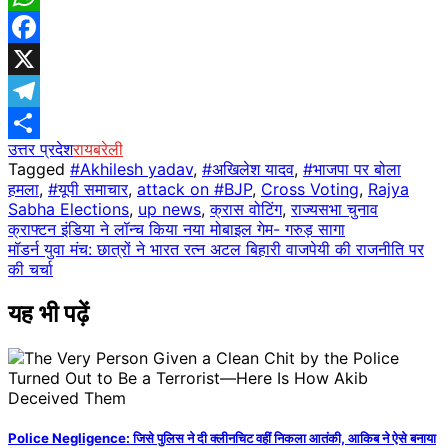
WhatsApp
Facebook
X
Telegram
उत्तर प्रदेश
रायबरेली
Share
Tagged
#Akhilesh yadav
,
#अखिलेश यादव
,
#भाजपा पर बोला
हमला
,
#यूपी समाचार
,
attack on #BJP
,
Cross Voting
,
Rajya
Sabha Elections
,
up news
,
क्रास वोटिंग
,
राज्यसभा चुनाव
Post
क्राफ्टन इंडिया ने लॉन्च किया नया मोबाइल गेम- गरुड़ सागा
मॉडर्न युवा मंच: छात्रों ने भारत रत्न अटल बिहारी वाजपेयी की राजनीति पर
navigation
की चर्चा
यह भी पढ़ें
Police Negligence: जिसे पुलिस ने दी क्लीनचिट वहीं निकला आतंकी, आकिब ने ऐसे बनाया