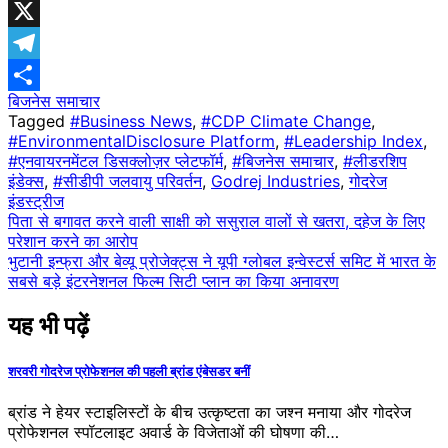
Facebook
X
Telegram
बिजनेस समाचार
Share
Tagged
#Business News
,
#CDP Climate Change
,
#EnvironmentalDisclosure Platform
,
#Leadership Index
,
#एनवायरनमेंटल डिसक्लोज़र प्लेटफॉर्म
,
#बिजनेस समाचार
,
#लीडरशिप
इंडेक्स
,
#सीडीपी जलवायु परिवर्तन
,
Godrej Industries
,
गोदरेज
इंडस्ट्रीज
Post
पिता से बगावत करने वाली साक्षी को ससुराल वालों से खतरा, दहेज के लिए
परेशान करने का आरोप
navigation
भुटानी इन्फ्रा और बेव्यू प्रोजेक्ट्स ने यूपी ग्लोबल इन्वेस्टर्स समिट में भारत के
सबसे बड़े इंटरनेशनल फिल्म सिटी प्लान का किया अनावरण
यह भी पढ़ें
शरवरी गोदरेज प्रोफेशनल की पहली ब्रांड एंबेसडर बनीं
ब्रांड ने हेयर स्टाइलिस्टों के बीच उत्कृष्टता का जश्न मनाया और गोदरेज
प्रोफेशनल स्पॉटलाइट अवार्ड के विजेताओं की घोषणा की…