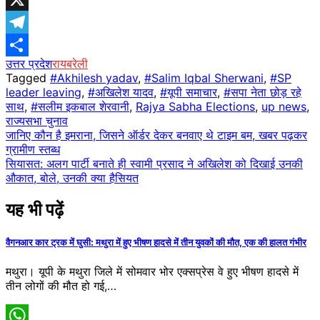
X
Telegram
उत्तर प्रदेश
रायबरेली
Share
Tagged
#Akhilesh yadav
,
#Salim Iqbal Sherwani
,
#SP
leader leaving
,
#अखिलेश यादव
,
#यूपी समाचार
,
#सपा नेता छोड़ रहे
साथ
,
#सलीम इकबाल शेरवानी
,
Rajya Sabha Elections
,
up news
,
राज्यसभा चुनाव
Post
जानिए कौन है इमराना, जिसने ऑर्डर देकर बनवाए थे टाइम बम, खबर पढ़कर
ग्रामीण स्तब्ध
navigation
सियासत: अलग पार्टी बनाते ही स्वामी प्रसाद ने अखिलेश को दिखाई उनकी
औकात, बोले, उनकी क्या हैसियत
यह भी पढ़ें
वैगनआर कार ट्रक में घुसी: मथुरा में हुए भीषण हादसे में तीन युवकों की मौत, एक की हालत गंभीर
म​थुरा। यूपी के म​थुरा जिले में सोमवार भोर एक्सप्रेस वे हुए भीषण हादसे में
तीन लोगों की मौत हो गई,…