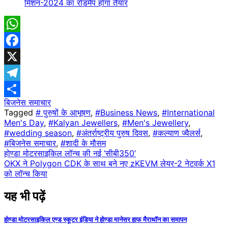
मिशन-2024 का रोडमैप होगा तैयार
WhatsApp
Facebook
X
Telegram
बिजनेस समाचार
Share
Tagged
# पुरुषों के आभूषण
,
#Business News
,
#International
Men's Day
,
#Kalyan Jewellers
,
#Men's Jewellery
,
#wedding season
,
#अंतर्राष्ट्रीय पुरुष दिवस
,
#कल्याण ज्वैलर्स
,
#बिजनेस समाचार
,
#शादी के मौसम
Post
होण्डा मोटरसाइकिल लॉन्च की नई ‘सीबी350’
OKX ने Polygon CDK के साथ बने नए zKEVM लेयर-2 नेटवर्क X1
navigation
को लॉन्च किया
यह भी पढ़ें
होण्डा मोटरसाइकिल एण्ड स्कूटर इंडिया ने होण्डा मानेसर हाफ मैराथॉन का समापन