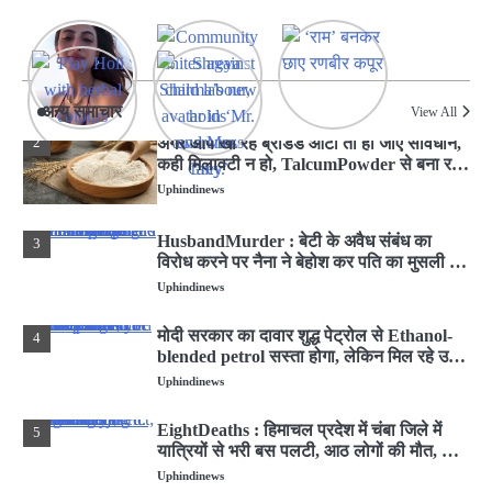
घायल
Uphindinews
लखनऊ : KGMU में शुरू हुआ PH समिट-2026,
1
विशेषज्ञ बोले- सांस फूलना न करें नजर अंदाज
Uphindinews
अन्य समाचार
View All
अगर आप खा रहे ब्राडेड आटा तो हो जाए सावधान,
2
कही मिलावटी न हो, TalcumPowder से बना रहे
थे चिकना
Uphindinews
HusbandMurder : बेटी के अवैध संबंध का
3
विरोध करने पर नैना ने बेहोश कर पति का मुसली से
कुचला सिर
Uphindinews
मोदी सरकार का दावार शुद्ध पेट्रोल से Ethanol-
4
blended petrol सस्ता होगा, लेकिन मिल रहे उसी
दाम में
Uphindinews
EightDeaths : हिमाचल प्रदेश में चंबा जिले में
5
यात्रियों से भरी बस पलटी, आठ लोगों की मौत, कई
घायल
Uphindinews