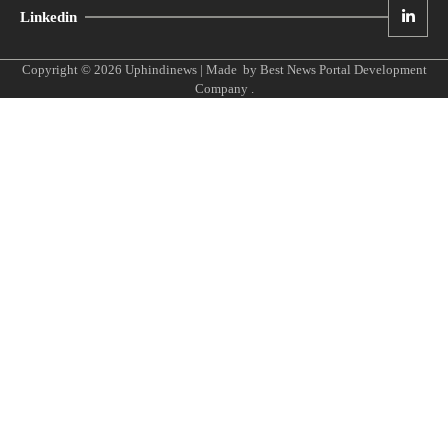
Linkedin
Copyright © 2026
Uphindinews
| Made by
Best News Portal Development
Company
.