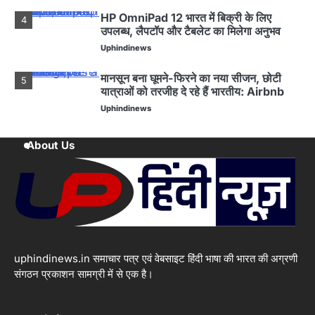
HP OmniPad 12 भारत में बिक्री के लिए
4
उपलब्ध, लैपटॉप और टैबलेट का मिलेगा अनुभव
Uphindinews
मानसून बना घूमने-फिरने का नया सीजन, छोटी
5
यात्राओं को तरजीह दे रहे हैं भारतीय: Airbnb
Uphindinews
मां ने ममता को बेचा: कन्नौज में लोकलाज के डर से
1
About Us
विधवा ने Twins को बेचा
Uphindinews
GodrejIndustriesGroup
2
ने नई ब्रांड फिल्म लॉन्च की
‘एट गोदरेज इंडस्ट्रीज, वी क्राफ्ट’
Uphindinews
uphindinews.in समाचार पत्र एवं वेबसाइट हिंदी भाषा की भारत की अग्रणी
Godrej Enterprises Group ने खालापुर में
3
अत्याधुनिक मटेरियल हैंडलिंग इक्विपमेंट विनिर्माण
संगठन प्रकाशन सामग्री में से एक है।
संयंत्र का शुभारंभ किया
Uphindinews