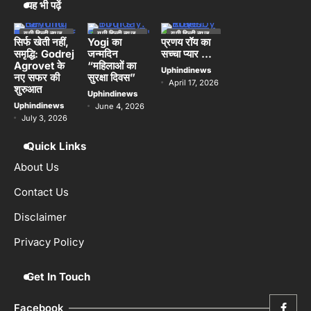
HP OmniPad 12 भारत में बिक्री के लिए
यह भी पढ़ें
4
उपलब्ध, लैपटॉप और टैबलेट का मिलेगा अनुभव
Uphindinews
यूपी हिन्दी न्यूज
यूपी हिन्दी न्यूज
यूपी हिन्दी न्यूज
स्पेशल
स्पेशल
स्पेशल
सिर्फ खेती नहीं,
Yogi का
प्रणय रॉय का
समृद्धि: Godrej
जन्मदिन
सच्चा प्यार …
लखनऊ
मानसून बना घूमने-फिरने का नया सीजन, छोटी
Agrovet के
“महिलाओं का
5
Uphindinews
यात्राओं को तरजीह दे रहे हैं भारतीय: Airbnb
नए सफर की
सुरक्षा दिवस”
April 17, 2026
शुरुआत
Uphindinews
Uphindinews
Uphindinews
June 4, 2026
July 3, 2026
Quick Links
About Us
Contact Us
Disclaimer
Privacy Policy
Get In Touch
Facebook