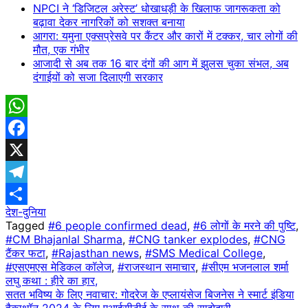
NPCI ने ‘डिजिटल अरेस्ट’ धोखाधड़ी के खिलाफ जागरूकता को
बढ़ावा देकर नागरिकों को सशक्त बनाया
आगरा: यमुना एक्सप्रेसवे पर कैंटर और कारों में टक्कर, चार लोगों की
मौत, एक गंभीर
आजादी से अब तक 16 बार दंगों की आग में झुलस चुका संभल, अब
दंगाईयों को सजा दिलाएगी सरकार
WhatsApp
Facebook
X
Telegram
देश-दुनिया
Share
Tagged
#6 people confirmed dead
,
#6 लोगों के मरने की पुष्टि
,
#CM Bhajanlal Sharma
,
#CNG tanker explodes
,
#CNG
टैंकर फटा
,
#Rajasthan news
,
#SMS Medical College
,
#एसएमएस मेडिकल कॉलेज
,
#राजस्थान समाचार
,
#सीएम भजनलाल शर्मा
Post
लघु कथा : हीरे का हार,
सतत भविष्य के लिए नवाचार: गोदरेज के एप्लायंसेज बिजनेस ने स्मार्ट इंडिया
navigation