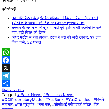
को बढ़ाने के लिए तैयार है।
इसे भी पढ़ें…
नेक्स्टडिजिटल के ब्रॉडबैंड वर्टिकल ने दिल्ली स्थित ट्रिपल प्ले
ब्रॉडबैंड के साथ रणनीतिक गठबंधन पर हस्ताक्षर किए
धनंजय के एलान से जौनपुर ही नहीं पूरे पूर्वांचल की बदलेगी सियासी
हवा, बढ़ी विपक्ष की टेंशन
आंध्र प्रदेश में बड़ा हादसा: ट्रक ने बस को मारी टक्कर, छह लोग
जिंदा जले, 32 घायल
WhatsApp
Facebook
X
Telegram
बिजनेस समाचार
Share
Tagged
# Bank News
,
#Business News
,
#CCIProprietaryModel
,
#YesBank
,
#YesGrandeur
,
#बिजनेस
समाचार
,
#यस ग्रैंड्योर
,
#यस बैंक
,
#सीसीआई प्रोपाइटरी मॉडल
,
बैंक