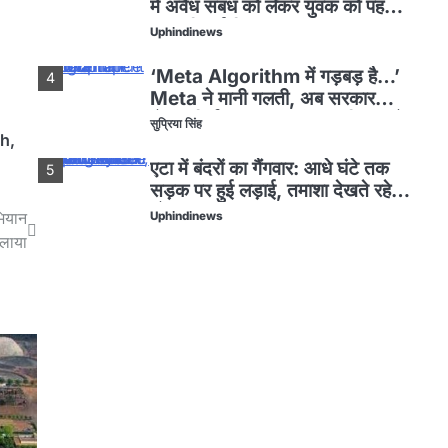
में अवैध संबंध को लेकर युवक को पहले
शराब पिलाई फिर पीट-पीटकर मार डाला
Uphindinews
‘Meta Algorithm में गड़बड़ है…’
4
Meta ने मानी गलती, अब सरकार
बोली- सिर्फ Sorry नहीं, पूरा हिसाब दो
सुप्रिया सिंह
sh
,
एटा में बंदरों का गैंगवार: आधे घंटे तक
5
सड़क पर हुई लड़ाई, तमाशा देखते रहे
लोग
भियान
Uphindinews
लाया
EightDeaths : हिमाचल प्रदेश में
1
चंबा जिले में यात्रियों से भरी बस पलटी,
आठ लोगों की मौत, कई घायल
Uphindinews
IndustrialDevelopment :
2
रायबरेली में बनेगा प्रदेश का सबसे बड़ा
औद्योगिक क्षेत्र, ढाई लाख लोगों को
Uphindinews
मिलेगी
Murder of a young man : मऊ
3