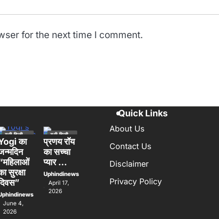
wser for the next time I comment.
Quick Links
About Us
यूपी हिन्दी
यूपी हिन्दी
न्यूज स्पेशल
न्यूज स्पेशल
Yogi का
प्रणय रॉय
Contact Us
लखनऊ
जन्मदिन
का सच्चा
“महिलाओं
प्यार …
Disclaimer
का सुरक्षा
Uphindinews
Privacy Policy
दिवस”
April 17,
2026
Uphindinews
June 4,
2026