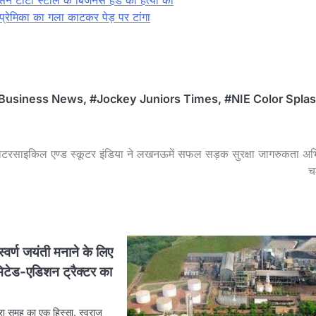
सने टाटा स्टील के बिजनेस हेड ​​की हत्या की
 प्रेमिका का गला काटकर पेड़ पर टांगा
Business News
,
#Jockey Juniors Times
,
#NIE Color Spla
मोटरसाइकिल एण्ड स्कूटर इंडिया ने लखनऊमें सफल सड़क सुरक्षा जागरुकता अ
च
्वर्ण जयंती मनाने के लिए
मिटेड-एडिशन ट्रैक्टर का
रा समूह का एक हिस्सा, स्वराज