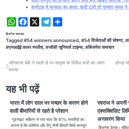
पढ़िए मैनपुरी का होनहार छात्र कैसे बना खूंखार अपराधी, जि
कर्नाटक में मानवता का कत्ल: शादी टली तो गुस्साए युवक ने
WhatsApp
Facebook
X
Telegram
Share
बिजनेस समाचार
Tagged
#54 winners announced
,
#54 विजेताओं की घोषणा
,
#
#एनआईई कलर स्पलैश
,
#जॉकी जूनियर्स टाइम्स
,
#बिजनेस समाचार
Post
जॉनसन्स बेबी ने मदर्स डे पर मातृत्व के विविध रूपों का जश्न
होण्डा 
मनाया
navigation
यह भी पढ़ें
भारत में लोग साल भर मच्छर के कारण होने
स्वराज ने अपनी स
वाली बीमारियों से रहते है परेशान
एक्सक्विज़िट लि
अनावरण किया
गुडनाइट सर्वेक्षण से पता चला कि 81% भारतीयों का
मानना ​​है कि मलेरिया और डेंगू जैसी बीमारी सिर्फ मानसून
बिजनेस डेस्क। महिंद्