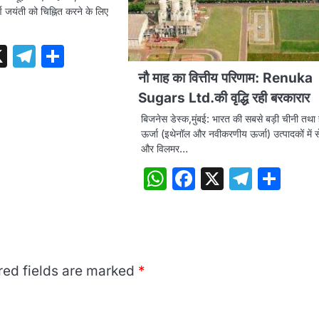
र्ण जयंती को चिह्नित करने के लिए
tsApp
acebook
X
Telegram
Share
नौ माह का वित्तीय परिणाम: Renuka
Sugars Ltd.की वृद्धि रही बरकारार
बिजनेस डेस्क,मुंबई: भारत की सबसे बड़ी चीनी तथा
ऊर्जा (इथेनॉल और नवीकरणीय ऊर्जा) उत्पादकों में 
और विलमर…
WhatsApp
Facebook
X
Teleg
Sha
red fields are marked
*