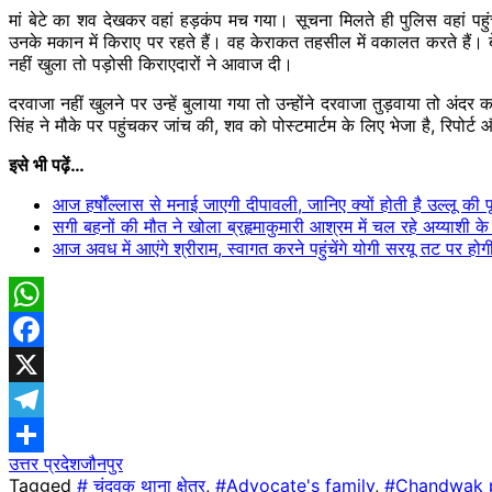
मां बेटे का शव देखकर वहां हड़कंप मच गया। सूचना मिलते ही पुलिस वहां प
उनके मकान में किराए पर रहते हैं। वह केराकत तहसील में वकालत करते हैं। बे
नहीं खुला तो पड़ोसी किराएदारों ने आवाज दी।
दरवाजा नहीं खुलने पर उन्हें बुलाया गया तो उन्होंने दरवाजा तुड़वाया तो अ
सिंह ने मौके पर पहुंचकर जांच की, शव को पोस्टमार्टम के लिए भेजा है, रिपोर
इसे भी
पढ़ें…
आज हर्षोंल्लास से मनाई जाएगी दीपावली, जानिए क्यों होती है उल्लू की प
सगी बहनों की मौत ने खोला ब्रहृमाकुमारी आश्रम में चल रहे अय्याशी क
आज अवध में आएंगे श्रीराम, स्वागत करने पहुंचेंगे योगी सरयू तट पर ह
WhatsApp
Facebook
X
Telegram
उत्तर प्रदेश
जौनपुर
Share
Tagged
# चंदवक थाना क्षेत्र
,
#Advocate's family
,
#Chandwak po