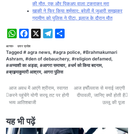
की मौत, एक और पिकअप वाला टकराकर मरा
खाकी ने फिर किया शर्मसार: बरेली में जुआरी समझकर
ग्रामीण को पुलिस ने पीटा, इलाज के दौरान मौत
WhatsApp
Facebook
X
Telegram
Share
आगरा
उत्तर प्रदेश
Tagged
# agra news
,
#agra police
,
#Brahmakumari
Ashram
,
#den of debauchery
,
#religion defamed
,
#अय्याशी का अड्डा
,
#आगरा समाचार
,
#धर्म को किया बदनाम
,
#ब्रहृमाकुमारी आश्रम
,
आगरा पुलिस
Post
आज अवध में आएंगे श्रीराम, स्वागत
आज हर्षोंल्लास से मनाई जाएगी
करने पहुंचेंगे योगी सरयू तट पर होगी
दीपावली, जानिए क्यों होती है
navigation
भव्य आतिशबाजी
उल्लू की पूजा
यह भी पढ़ें