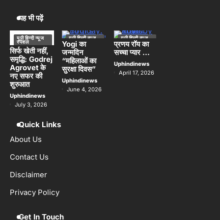
घर ढहने से एक ही परिवार के छह लोगों की मौत, एक
घायल
Uphindinews
यह भी पढ़ें
Three Kanwariyas dead : बेकाबू वाहन ने
4
यूपी हिन्दी न्यूज
यूपी हिन्दी न्यूज
यूपी हिन्दी न्यूज
बाइक सवार कांवड़ियों को कुचला, तीन कांवड़ियों
स्पेशल
स्पेशल
स्पेशल
Yogi का
प्रणय रॉय का
सिर्फ खेती नहीं,
की मौत से मचा हड़कंप
जन्मदिन
सच्चा प्यार …
लखनऊ
Uphindinews
समृद्धि: Godrej
“महिलाओं का
Uphindinews
Agrovet के
सुरक्षा दिवस”
April 17, 2026
Mob Lynching :झारखंड में नाबालिग से दुष्कर्म
नए सफर की
5
Uphindinews
के आरोपी को घर से घसीटकर पीट-पीटकर मार
शुरुआत
June 4, 2026
डाला
Uphindinews
Uphindinews
July 3, 2026
Quick Links
About Us
Contact Us
Disclaimer
Privacy Policy
Get In Touch