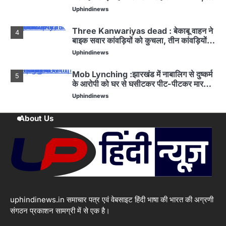
घायल
Uphindinews
Three Kanwariyas dead : बेकाबू वाहन ने
4
बाइक सवार कांवड़ियों को कुचला, तीन कांवड़ियों
की मौत से मचा हड़कंप
Uphindinews
Mob Lynching :झारखंड में नाबालिग से दुष्कर्म
5
के आरोपी को घर से घसीटकर पीट-पीटकर मार
डाला
Uphindinews
1
About Us
Pakistan’s nefarious ploy : व्यापार बंद
होने के बाद भी यूएई के जरिए भारत भेज रहा सामान,
हाई अलर्ट जारी
Uphindinews
2
बलिया से बसपा के इकलौते विधायक Uma
shankar Singhदिल्ली में निधन, मुख्यमंत्री
योगी ने जताया शोक
Uphindinews
uphindinews.in समाचार पत्र एवं वेबसाइट हिंदी भाषा की भारत की अग्रणी
संगठन प्रकाशन सामग्री में से एक है।
Havoc Wreaked by Rain : सौ साल पुराना
3