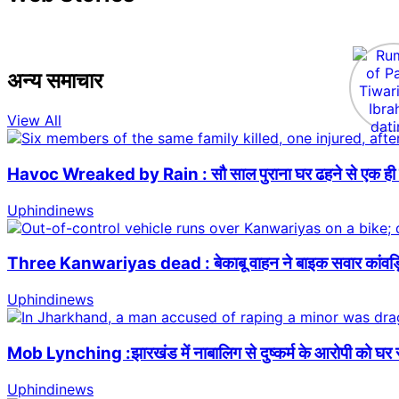
अन्य समाचार
View All
Havoc Wreaked by Rain : सौ साल पुराना घर ढहने से एक ही पर
Uphindinews
Three Kanwariyas dead : बेकाबू वाहन ने बाइक सवार कांवड़ियों
Uphindinews
Mob Lynching :झारखंड में नाबालिग से दुष्कर्म के आरोपी को घ
Uphindinews