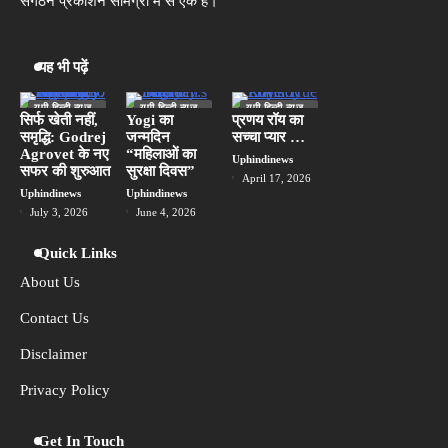
संगठन प्रकाशन सामग्री में से एक है।
संयंत्र का शुभारंभ किया
Uphindinews
HP OmniPad 12 भारत में बिक्री के लिए
यह भी पढ़ें
4
उपलब्ध, लैपटॉप और टैबलेट का मिलेगा अनुभव
Uphindinews
यूपी हिन्दी न्यूज
यूपी हिन्दी न्यूज
यूपी हिन्दी न्यूज
स्पेशल
स्पेशल
स्पेशल
सिर्फ खेती नहीं,
Yogi का
प्रणय रॉय का
समृद्धि: Godrej
जन्मदिन
सच्चा प्यार …
लखनऊ
मानसून बना घूमने-फिरने का नया सीजन, छोटी
Agrovet के नए
“महिलाओं का
5
Uphindinews
यात्राओं को तरजीह दे रहे हैं भारतीय: Airbnb
सफर की शुरुआत
सुरक्षा दिवस”
April 17, 2026
Uphindinews
Uphindinews
Uphindinews
July 3, 2026
June 4, 2026
Quick Links
About Us
Contact Us
Disclaimer
Privacy Policy
Get In Touch