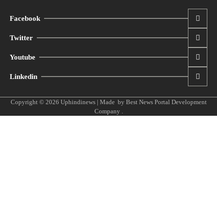
Facebook
Twitter
Youtube
Linkedin
Copyright © 2026
Uphindinews
| Made by
Best News Portal Development
Company
.