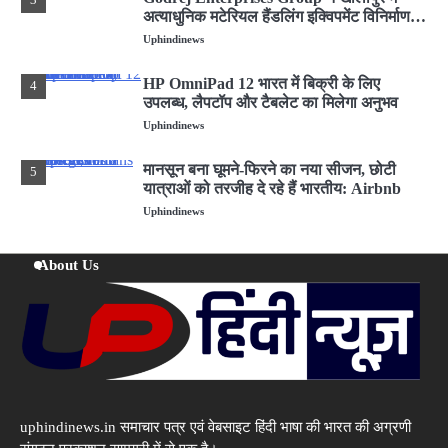
अत्याधुनिक मटेरियल हैंडलिंग इक्विपमेंट विनिर्माण
संयंत्र का शुभारंभ किया
Uphindinews
HP OmniPad 12 भारत में बिक्री के लिए
4
उपलब्ध, लैपटॉप और टैबलेट का मिलेगा अनुभव
Uphindinews
मानसून बना घूमने-फिरने का नया सीजन, छोटी
5
यात्राओं को तरजीह दे रहे हैं भारतीय: Airbnb
Uphindinews
मां ने ममता को बेचा: कन्नौज में लोकलाज के डर से
1
About Us
विधवा ने Twins को बेचा
Uphindinews
GodrejIndustriesGroup
2
ने नई ब्रांड फिल्म लॉन्च की
‘एट गोदरेज इंडस्ट्रीज, वी क्राफ्ट’
Uphindinews
uphindinews.in समाचार पत्र एवं वेबसाइट हिंदी भाषा की भारत की अग्रणी
Godrej Enterprises Group ने खालापुर में
3
अत्याधुनिक मटेरियल हैंडलिंग इक्विपमेंट विनिर्माण