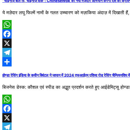
“चाइनीज़ बोले तो, चाइनीज़ वॉक”: ChineseWok का नया मज़ेदार अभियान करेगा देश की क्रेविंग
ये मज़ेदार लघु फिल्में नामों के गलत उच्चारण को मज़ाकिया अंदाज़ में दिखाती है
WhatsApp
Facebook
X
Telegram
Share
होण्डा रेसिंग इंडिया के कवीन क्विंटल ने जापान में 2024 एफआईएम एशिया रोड रेसिंग चैम्पियनशिप मे
बिजनेस डेस्क: कौशल एवं स्पीड का अद्भुत प्रदर्शन करते हुए आईडेमिट्सु होण्ड
WhatsApp
Facebook
X