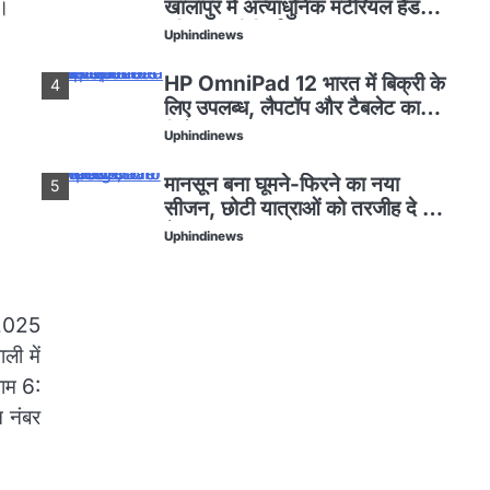
ा।
खालापुर में अत्याधुनिक मटेरियल हैंडलिंग
इक्विपमेंट विनिर्माण संयंत्र का शुभारंभ
Uphindinews
किया
HP OmniPad 12 भारत में बिक्री के
4
लिए उपलब्ध, लैपटॉप और टैबलेट का
मिलेगा अनुभव
Uphindinews
मानसून बना घूमने-फिरने का नया
5
सीजन, छोटी यात्राओं को तरजीह दे रहे
हैं भारतीय: Airbnb
Uphindinews
मां ने ममता को बेचा: कन्नौज में लोकलाज
1
के डर से विधवा ने Twins को बेचा
 2025
Uphindinews
ली में
GodrejIndustriesGroup
शाम 6:
2
ने नई ब्रांड फिल्म लॉन्च की
न नंबर
‘एट गोदरेज इंडस्ट्रीज, वी क्राफ्ट’
Uphindinews
Godrej Enterprises Group ने
3