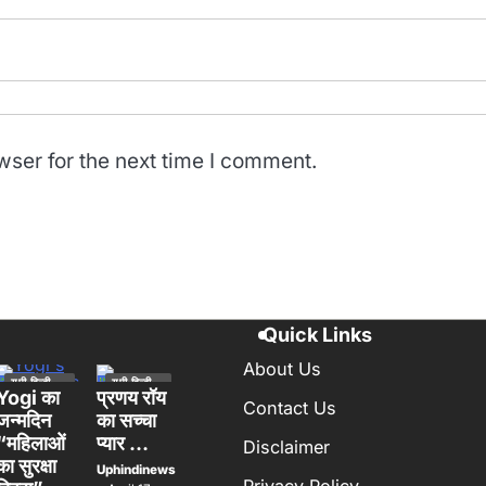
wser for the next time I comment.
Quick Links
About Us
यूपी हिन्दी
यूपी हिन्दी
न्यूज स्पेशल
न्यूज स्पेशल
Yogi का
प्रणय रॉय
Contact Us
लखनऊ
जन्मदिन
का सच्चा
“महिलाओं
प्यार …
Disclaimer
का सुरक्षा
Uphindinews