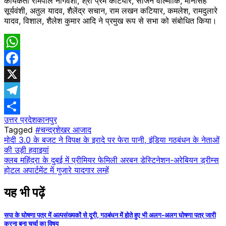
कार्यकर्ता रामपाल नागवंशी, श्री प्रेम कटियार, साजन वाल्मीकि, मानसिंह
सूर्यवंशी, अतुल यादव, शैलेंद्र सचान, राम लखन कटियार, कमलेश, रामदुलारे
यादव, विशाल, शैलेश कुमार आदि ने प्रमुख रूप से सभा को संबोधित किया।
WhatsApp
Facebook
X
Telegram
उत्तर प्रदेश
​कानपुर
Share
Tagged
#चन्द्रशेखर आजाद
Post
मोदी 3.0 के बजट ने विपक्ष के इरादे पर फेरा पानी, इंडिया गठबंधन के नेताओं
की उड़ी हवाइयां
navigation
क्लब महिंद्रा के दुबई में प्रीमियर फेमिली अरबन डेस्टिनेशन-अरेबियन ड्रीम्स
होटल अपार्टमेंट में गुजारे यादगार लम्हें
यह भी पढ़ें
सपा के घोषणा पत्र में अल्पसंख्यकों से दूरी, गठबंधन में होते हुए भी अलग-अलग घोषणा पत्र जारी
करना बना चर्चा का विषय