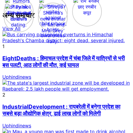
अन्य समाचार
View All
1
EightDeaths : हिमाचल प्रदेश में चंबा जिले में यात्रियों से भरी
बस पलटी, आठ लोगों की मौत, कई घायल
Uphindinews
2
IndustrialDevelopment : रायबरेली में बनेगा प्रदेश का
सबसे बड़ा औद्योगिक क्षेत्र, ढाई लाख लोगों को मिलेगी
Uphindinews