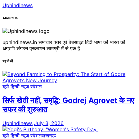
Uphindinews
About Us
uphindinews.in समाचार पत्र एवं वेबसाइट हिंदी भाषा की भारत की
अग्रणी संगठन प्रकाशन सामग्री में से एक है।
यह भी पढ़ें
यूपी हिन्दी न्यूज स्पेशल
सिर्फ खेती नहीं, समृद्धि: Godrej Agrovet के नए
सफर की शुरुआत
Uphindinews
July 3, 2026
यूपी हिन्दी न्यूज स्पेशल
लखनऊ