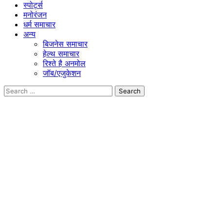
स्पोर्ट्स
मनोरंजन
धर्म समाचार
अन्य
बिजनेस समाचार
हेल्थ समाचार
रिश्ते है अनमोल
जॉब/एजुकेशन
Search
for: