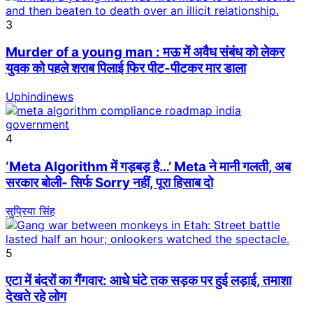
3
Murder of a young man : मऊ में अवैध संबंध को लेकर
युवक को पहले शराब पिलाई फिर पीट-पीटकर मार डाला
Uphindinews
4
‘Meta Algorithm में गड़बड़ है…’ Meta ने मानी गलती, अब
सरकार बोली- सिर्फ Sorry नहीं, पूरा हिसाब दो
सुप्रिया सिंह
5
एटा में बंदरों का गैंगवार: आधे घंटे तक सड़क पर हुई लड़ाई, तमाशा
देखते रहे लोग