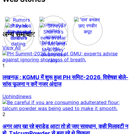
अन्य समाचार
View All
1
लखनऊ : KGMU में शुरू हुआ PH समिट-2026, विशेषज्ञ बोले-
सांस फूलना न करें नजर अंदाज
Uphindinews
2
अगर आप खा रहे ब्राडेड आटा तो हो जाए सावधान, कही मिलावटी न
हो, TalcumPowder से बना रहे थे चिकना