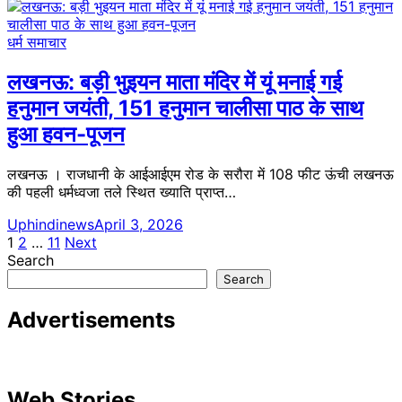
धर्म समाचार
लखनऊ: बड़ी भुइयन माता मंदिर में यूं मनाई गई
हनुमान जयंती, 151 हनुमान चालीसा पाठ के साथ
हुआ हवन-पूजन
लखनऊ । राजधानी के आईआईएम रोड के सरौरा में 108 फीट ऊंची लखनऊ
की पहली धर्मध्वजा तले स्थित ख्याति प्राप्त…
Uphindinews
April 3, 2026
Posts
1
2
…
11
Next
Search
pagination
Search
Advertisements
Web Stories